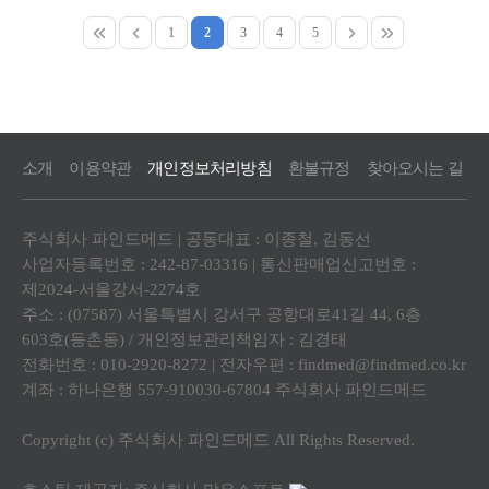
1
2
3
4
5
소개
이용약관
개인정보처리방침
환불규정
찾아오시는 길
주식회사 파인드메드 | 공동대표 : 이종철, 김동선
사업자등록번호 : 242-87-03316 | 통신판매업신고번호 :
제2024-서울강서-2274호
주소 : (07587) 서울특별시 강서구 공항대로41길 44, 6층
603호(등촌동) / 개인정보관리책임자 : 김경태
전화번호 : 010-2920-8272 | 전자우편 :
findmed@findmed.co.kr
계좌 : 하나은행 557-910030-67804 주식회사 파인드메드
Copyright (c) 주식회사 파인드메드 All Rights Reserved.