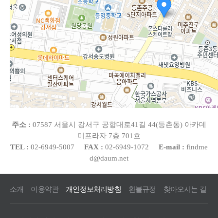
주소 :
07587 서울시 강서구 공항대로41길 44(등촌동) 아카데
미프라자 7층 701호
TEL :
02-6949-5007
FAX :
02-6949-1072
E-mail :
findme
d@daum.net
소개
이용약관
개인정보처리방침
환불규정
찾아오시는 길