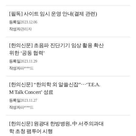
[필독] 사이트 임시 운영 안내(결제 관련)
등록일
2023.12.06
작성자
관리자
[한의신문] 초음파 진단기기 임상 활용 확산
위한 ‘공동 협력’
등록일
2023.11.29
작성자
파***드
[한의신문] “한의학 외 알쓸신잡”···‘T.E.A.
M Talk Concert’ 성료
등록일
2023.11.27
작성자
파***드
[한의신문] 원광대 한방병원, 中 서주의과대
학 초청 팸투어 시행