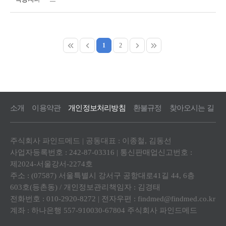
1
2
소개
이용약관
개인정보처리방침
환불규정
찾아오시는 길
주식회사 파인드메드 | 공동대표 : 이종철, 김동선
사업자등록번호 : 242-87-03316 | 통신판매업신고번호 :
제2024-서울강서-2274호
주소 : (07587) 서울특별시 강서구 공항대로41길 44, 6층
603호(등촌동) / 개인정보관리책임자 : 김경태
전화번호 : 010-2920-8272 | 전자우편 :
findmed@findmed.co.kr
계좌 : 하나은행 557-910030-67804 주식회사 파인드메드