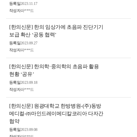
등록일
2023.11.17
작성자
파***드
[한의신문] 한의 임상가에 초음파 진단기기
보급 확산 ‘공동 협력’
등록일
2023.09.27
작성자
파***드
[한의신문] 한의학·중의학의 초음파 활용
현황 ‘공유’
등록일
2023.09.18
작성자
파***드
[한의신문] 원광대학교 한방병원-(주)동방
메디컬-㈜마인드레이메디칼코리아 다자간
협약
등록일
2023.09.08
작성자
파***드