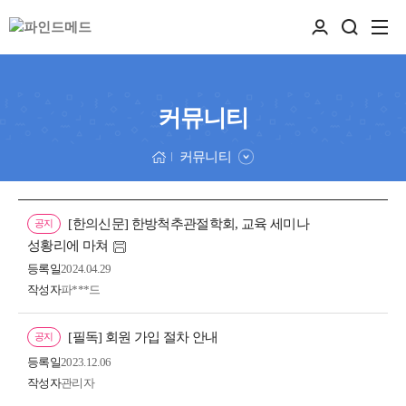
커뮤니티
커뮤니티
[한의신문] 한방척추관절학회, 교육 세미나
공지
성황리에 마쳐
등록일
2024.04.29
작성자
파***드
[필독] 회원 가입 절차 안내
공지
등록일
2023.12.06
작성자
관리자